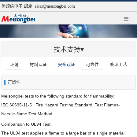
美颂倍电子 邮箱:
sales@meisongbei.com
技术支持▾
环境
材料认证
安全认证
可靠性
处理工艺
可燃性
Meisongbei
tests to the following standard for flammability:
IEC 60695-11-5 Fire Hazard Testing Standard: Test Flames-
Needle-flame Test Method
Comparison to UL94 Test:
The UL94 test applies a flame to a large bar of a single material.